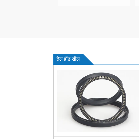
तेल होंठ सील