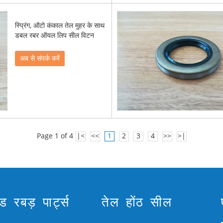
स्प्रिंग, ऑटो कंकाल तेल मुहर के साथ
डबल रबर ऑयल लिप सील विटन
अब से संपर्क करें
Page 1 of 4
|<
<<
1
2
3
4
>>
>|
्ड रबड़ पार्ट्स
तेल होंठ सील