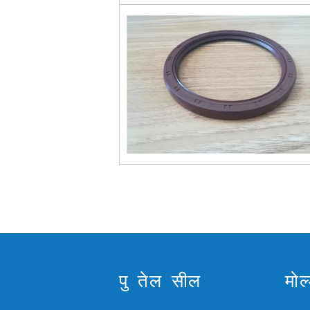
पु तेल सील
मोल