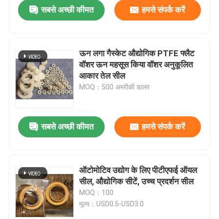
सबसे अच्छी कीमत
हमसे संपर्क करें
ऊन लगा गैस्केट औद्योगिक PTFE फ्लैट
वॉशर ऊन महसूस किया वॉशर अनुकूलित
आकार तेल सील
MOQ：500 अमरीकी डालर
सबसे अच्छी कीमत
हमसे संपर्क करें
घर
ऑटोमोटिव उद्योग के लिए पीटीएफई ऑयल
सील, औद्योगिक सीटें, उच्च प्रदर्शन सील
उत्पादों
MOQ：100
मूल्य：USD0.5-USD3.0
हमारे बारे में