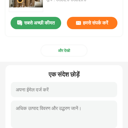
ट्रेलर तेल जवानों
सबसे अच्छी कीमत
हमसे संपर्क करें
पु तेल सील
और देखो
तेल होंठ सील
रबर धूल बूट
एक संदेश छोड़ें
वॉशिंग मशीन सील
PTFE फ्लैट वॉशर
O-रिंग सील