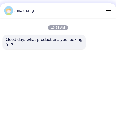
आंसू प्रतिरोध हाइड्रोलिक होंठ
हाई स्ट्रेंथ ब्लू पु तेल सील
tinnazhang
सील, लोहे के साथ टिकाऊ
हाइड्रोलिक यू कप पिस्टन सील
Polyurethane तेल सील
सॉल्वेंट प्रतिरोध
10:58 AM
सबसे अच्छी कीमत
सबसे अच्छी कीमत
Good day, what product are you looking 
for?
हमसे संपर्क करें
हमसे संपर्क करें
और देखो
होम
हमारे बारे में
हमसे संपर्क करें
Desktop Site
साइटमैप
Privacy Policy