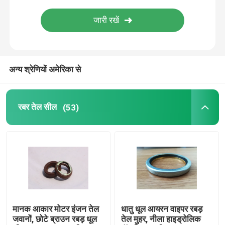
मोल्ड रबड़ पार्ट्स
कस्टम रबड़ गस्केट्स
अन्य श्रेणियों अमेरिका से
धातु सील वॉशर
रबर तेल सील
(53)
मैकेड धातु पार्ट्स
Molded प्लास्टिक पार्ट्स
धातु फिक्सिंग और फास्टनरों
मानक आकार मोटर इंजन तेल
धातु धूल आयरन वाइपर रबड़
मैकेनिकल दस्ता सील
जवानों, छोटे ब्राउन रबड़ धूल
तेल मुहर, नीला हाइड्रोलिक