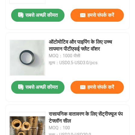
सबसे अच्छी कीमत
हमसे संपर्क करें
कारखाना भ्रमण
गुणवत्ता नियंत्रण
ऑटोमोटिव और पाइपिंग के लिए उच्च
तापमान पीटीएफई फ्लैट वॉशर
संपर्क करें
MOQ：1000 पीसी
मूल्य：USD0.5-USD3.0/pcs
एक उद्धरण का अनुरोध करें
सबसे अच्छी कीमत
हमसे संपर्क करें
रबर तेल सील
मोटर वाहन तेल जवानों
रासायनिक वातावरण के लिए सेंट्रीफ्यूज पंप
टेफ्लॉन सील
MOQ：100
ट्रक तेल जवानों
मूल्य：USD2.0-USD20.0