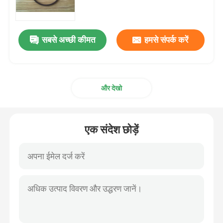
ट्रेलर तेल जवानों
सबसे अच्छी कीमत
हमसे संपर्क करें
पु तेल सील
और देखो
तेल होंठ सील
रबर धूल बूट
एक संदेश छोड़ें
वॉशिंग मशीन सील
PTFE फ्लैट वॉशर
O-रिंग सील