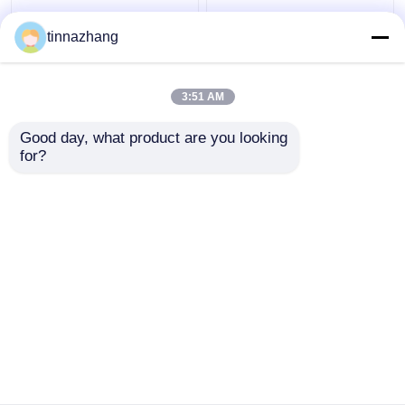
आंसू प्रतिरोध हाइड्रोलिक होंठ
हाई स्ट्रेंथ ब्लू पु तेल सील
tinnazhang
सील, लोहे के साथ टिकाऊ
हाइड्रोलिक यू कप पिस्टन सील
Polyurethane तेल सील
सॉल्वेंट प्रतिरोध
3:51 AM
सबसे अच्छी कीमत
सबसे अच्छी कीमत
Good day, what product are you looking 
for?
हमसे संपर्क करें
हमसे संपर्क करें
और देखो
होम
हमारे बारे में
हमसे संपर्क करें
Desktop Site
साइटमैप
Privacy Policy