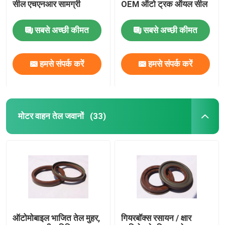
सील एचएनआर सामग्री
OEM ऑटो ट्रक ऑयल सील
वाल्व स्टेम तेल सील
सबसे अच्छी कीमत
सबसे अच्छी कीमत
इंजन मरम्मत भागों
हमसे संपर्क करें
हमसे संपर्क करें
फाइबर ग्रंथि पैकिंग
मोटर वाहन तेल जवानों
(33)
ऑटोमोबाइल भाजित तेल मुहर,
गियरबॉक्स रसायन / क्षार