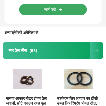
मोल्ड रबड़ पार्ट्स
कस्टम रबड़ गस्केट्स
अन्य श्रेणियों अमेरिका से
धातु सील वॉशर
रबर तेल सील
(53)
मैकेड धातु पार्ट्स
Molded प्लास्टिक पार्ट्स
धातु फिक्सिंग और फास्टनरों
मानक आकार मोटर इंजन तेल
एफकेएम लिप आकार का टीसी
मैकेनिकल दस्ता सील
जवानों, छोटे ब्राउन रबड़ धूल
डबल लिप स्प्रिंग ऑयल सील,