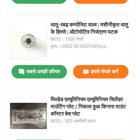
धातु-रबड़ कम्पोजिट वाल्व | मशीनीकृत धातु
के हिस्से | ऑटोमोटिव नियंत्रण घटक
MOQ：1000 पीसी
मूल्य：USD2.30-USD9.00/pcs
सबसे अच्छी कीमत
हमसे संपर्क करें
मिल्डेड एल्यूमिनियम एल्यूमिनियम सिलेंडर
माउंटिंग प्लेट / निकला हुआ किनारा माउंट
कॉस्टर बेस प्लेट
MOQ：500 अमरीकी डालर