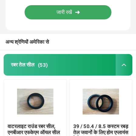
मोल्ड रबड़ पार्ट्स
कस्टम रबड़ गस्केट्स
अन्य श्रेणियों अमेरिका से
धातु सील वॉशर
रबर तेल सील
(53)
मैकेड धातु पार्ट्स
Molded प्लास्टिक पार्ट्स
धातु फिक्सिंग और फास्टनरों
वाटरलाइट राउंड रबर सील,
39 / 50.4 / 8.5 कस्टम रबड़
मैकेनिकल दस्ता सील
एनबीआर एफकेएम ऑयल सील
तेल जवानों के लिए होम एप्लायंस