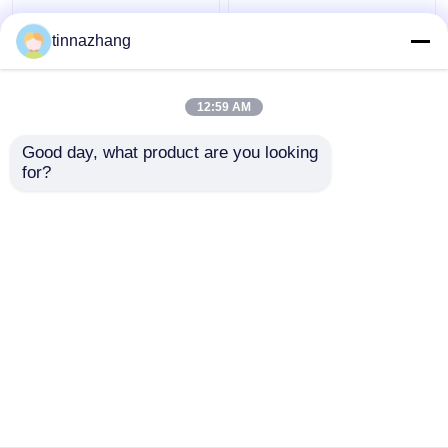
आंसू प्रतिरोध हाइड्रोलिक होंठ
हाई स्ट्रेंथ ब्लू पु तेल सील
tinnazhang
सील, लोहे के साथ टिकाऊ
हाइड्रोलिक यू कप पिस्टन सील
Polyurethane तेल सील
सॉल्वेंट प्रतिरोध
12:59 AM
सबसे अच्छी कीमत
सबसे अच्छी कीमत
Good day, what product are you looking 
for?
हमसे संपर्क करें
हमसे संपर्क करें
और देखो
होम
हमारे बारे में
हमसे संपर्क करें
Desktop Site
साइटमैप
Privacy Policy