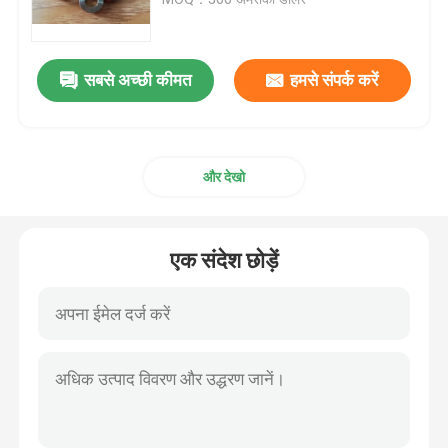
ट्रेलर तेल जवानों
सबसे अच्छी कीमत
हमसे संपर्क करें
पु तेल सील
और देखो
तेल होंठ सील
रबर धूल बूट
एक संदेश छोड़ें
वॉशिंग मशीन सील
PTFE फ्लैट वॉशर
O-रिंग सील