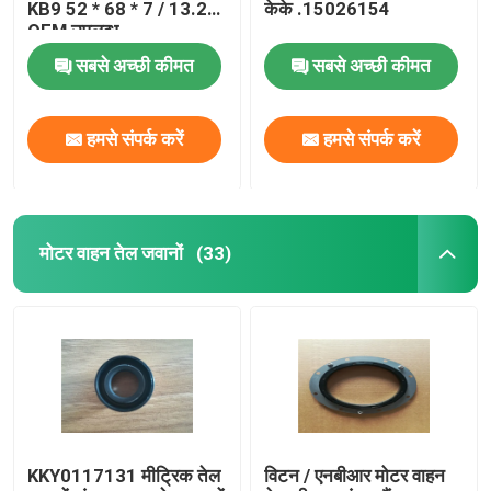
KB9 52 * 68 * 7 / 13.2
केके .15026154
OEM उपलब्ध
वाल्व स्टेम तेल सील
सबसे अच्छी कीमत
सबसे अच्छी कीमत
इंजन मरम्मत भागों
हमसे संपर्क करें
हमसे संपर्क करें
फाइबर ग्रंथि पैकिंग
मोटर वाहन तेल जवानों
(33)
KKY0117131 मीट्रिक तेल
विटन / एनबीआर मोटर वाहन