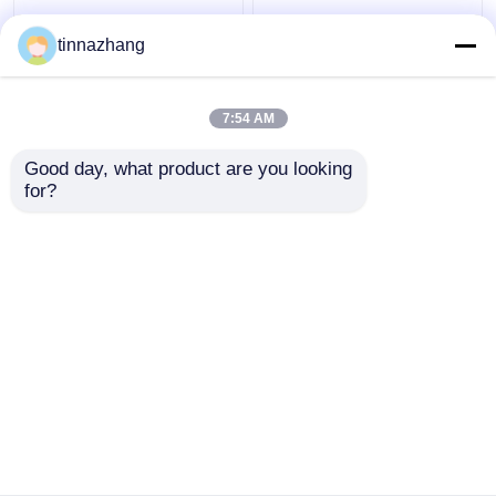
आंसू प्रतिरोध हाइड्रोलिक होंठ
हाई स्ट्रेंथ ब्लू पु तेल सील
tinnazhang
सील, लोहे के साथ टिकाऊ
हाइड्रोलिक यू कप पिस्टन सील
Polyurethane तेल सील
सॉल्वेंट प्रतिरोध
7:54 AM
सबसे अच्छी कीमत
सबसे अच्छी कीमत
Good day, what product are you looking 
for?
हमसे संपर्क करें
हमसे संपर्क करें
और देखो
होम
हमारे बारे में
हमसे संपर्क करें
Desktop Site
साइटमैप
Privacy Policy