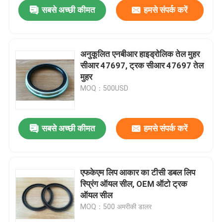
सबसे अच्छी कीमत
हमसे संपर्क करें
अनुकूलित एनबीआर हाइड्रोलिक तेल मुहर
सीआर 47697, ट्रक सीआर 47697 तेल
मुहर
MOQ：500USD
सबसे अच्छी कीमत
हमसे संपर्क करें
घर
एफकेएम लिप आकार का टीसी डबल लिप
स्प्रिंग ऑयल सील, OEM ऑटो ट्रक
उत्पादों
ऑयल सील
MOQ：500 अमरीकी डालर
हमारे बारे में