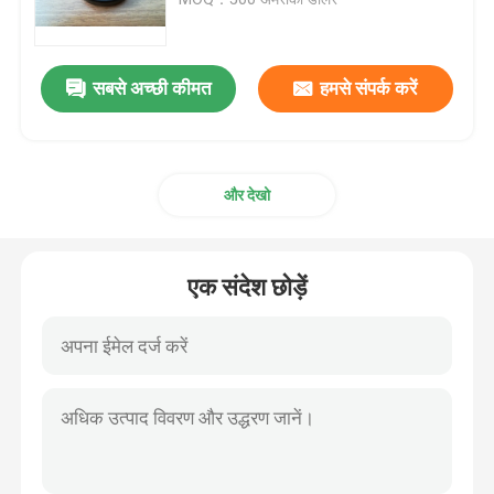
ट्रेलर तेल जवानों
सबसे अच्छी कीमत
हमसे संपर्क करें
पु तेल सील
और देखो
तेल होंठ सील
रबर धूल बूट
एक संदेश छोड़ें
वॉशिंग मशीन सील
PTFE फ्लैट वॉशर
O-रिंग सील