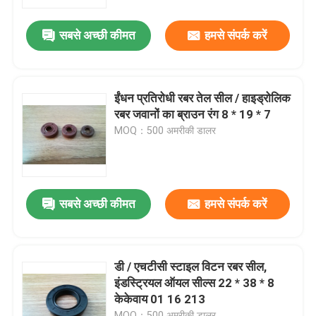
सबसे अच्छी कीमत
हमसे संपर्क करें
कारखाना भ्रमण
गुणवत्ता नियंत्रण
ईंधन प्रतिरोधी रबर तेल सील / हाइड्रोलिक
रबर जवानों का ब्राउन रंग 8 * 19 * 7
संपर्क करें
MOQ：500 अमरीकी डालर
एक उद्धरण का अनुरोध करें
सबसे अच्छी कीमत
हमसे संपर्क करें
रबर तेल सील
मोटर वाहन तेल जवानों
डी / एचटीसी स्टाइल विटन रबर सील,
इंडस्ट्रियल ऑयल सील्स 22 * ​​38 * 8
केकेवाय 01 16 213
ट्रक तेल जवानों
MOQ：500 अमरीकी डालर