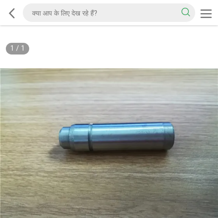
1
/
1