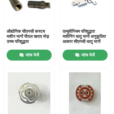
औद्योगिक सीएनसी कस्टम
एल्यूमीनियम परिशुद्धता
मशीन भागों पीतल खराद मोड़
मशीनिंग धातु भागों अनुकूलित
उच्च परिशुद्धता
आकार सीएनसी धातु भागों
जांच भेजें
जांच भेजें
घर
उत्पादों
हमारे बारे में