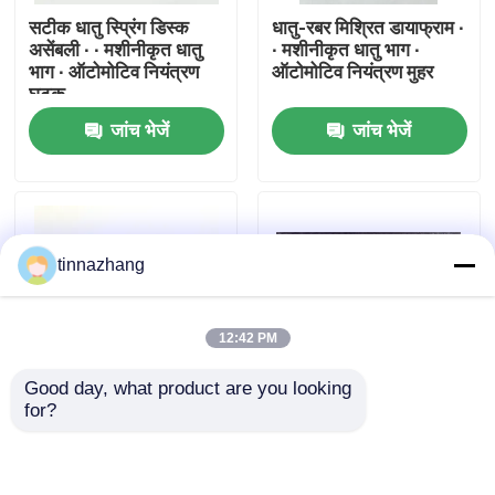
सटीक धातु स्प्रिंग डिस्क
धातु-रबर मिश्रित डायाफ्राम ∙
असेंबली ∙ ∙ मशीनीकृत धातु
∙ मशीनीकृत धातु भाग ∙
कारखाना भ्रमण
भाग ∙ ऑटोमोटिव नियंत्रण
ऑटोमोटिव नियंत्रण मुहर
घटक
जांच भेजें
जांच भेजें
गुणवत्ता नियंत्रण
संपर्क करें
tinnazhang
एक उद्धरण का अनुरोध करें
12:42 PM
रबर तेल सील
Good day, what product are you looking 
for?
मोटर वाहन तेल जवानों
धातु-रबड़ कम्पोजिट वाल्व |
मिल्डेड एल्यूमिनियम
मशीनीकृत धातु के हिस्से |
एल्यूमिनियम सिलेंडर माउंटिंग
ऑटोमोटिव नियंत्रण घटक
प्लेट / निकला हुआ किनारा
माउंट कॉस्टर बेस प्लेट
ट्रक तेल जवानों