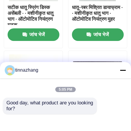
सटीक धातु स्प्रिंग डिस्क
धातु-रबर मिश्रित डायाफ्राम ∙
असेंबली ∙ ∙ मशीनीकृत धातु
∙ मशीनीकृत धातु भाग ∙
कारखाना भ्रमण
भाग ∙ ऑटोमोटिव नियंत्रण
ऑटोमोटिव नियंत्रण मुहर
घटक
जांच भेजें
जांच भेजें
गुणवत्ता नियंत्रण
संपर्क करें
tinnazhang
एक उद्धरण का अनुरोध करें
5:05 PM
रबर तेल सील
Good day, what product are you looking 
for?
मोटर वाहन तेल जवानों
धातु-रबड़ कम्पोजिट वाल्व |
मिल्डेड एल्यूमिनियम
मशीनीकृत धातु के हिस्से |
एल्यूमिनियम सिलेंडर माउंटिंग
ऑटोमोटिव नियंत्रण घटक
प्लेट / निकला हुआ किनारा
माउंट कॉस्टर बेस प्लेट
ट्रक तेल जवानों