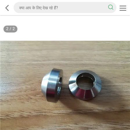
2
/
2