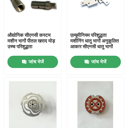
औद्योगिक सीएनसी कस्टम
एल्यूमीनियम परिशुद्धता
मशीन भागों पीतल खराद मोड़
मशीनिंग धातु भागों अनुकूलित
उच्च परिशुद्धता
आकार सीएनसी धातु भागों
जांच भेजें
जांच भेजें
घर
उत्पादों
हमारे बारे में