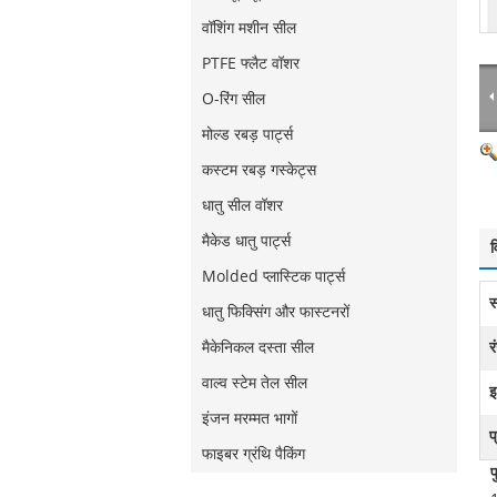
वॉशिंग मशीन सील
PTFE फ्लैट वॉशर
O-रिंग सील
मोल्ड रबड़ पार्ट्स
कस्टम रबड़ गस्केट्स
धातु सील वॉशर
मैकेड धातु पार्ट्स
व
Molded प्लास्टिक पार्ट्स
स
धातु फिक्सिंग और फास्टनरों
मैकेनिकल दस्ता सील
र
वाल्व स्टेम तेल सील
इ
इंजन मरम्मत भागों
प
फाइबर ग्रंथि पैकिंग
प