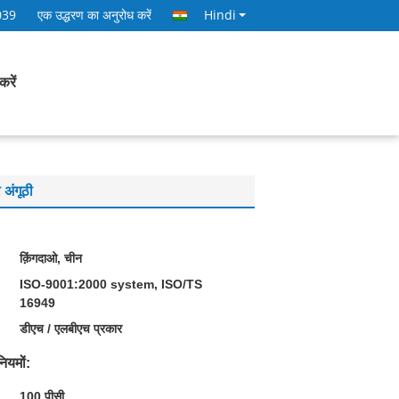
039
एक उद्धरण का अनुरोध करें
Hindi
करें
अंगूठी
क़िंगदाओ, चीन
ISO-9001:2000 system, ISO/TS
16949
डीएच / एलबीएच प्रकार
ियमों:
100 पीसी