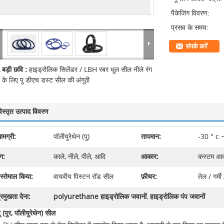
पैकेजिंग विवरण:
प्रसव के समय:
संपर्क करें
बड़ी छवि :
हाइड्रोलिक सिलेंडर / LBH रबर धूल सील नीले रंग
के लिए पु डीएच डस्ट सील की अंगूठी
िस्तृत उत्पाद विवरण
ामग्री:
पॉलीयुरेथेन (पु)
तापमान:
-30 ° c 
ंग:
काले, नीले, पीले, आदि
आकार:
कस्टम आक
स्तेमाल किया:
वायवीय पिस्टन रॉड सील
फ़ीचर:
तेल / गर्म
्रमुखता देना:
polyurethane हाइड्रोलिक जवानों
,
हाइड्रोलिक पंप जवानों
ु (पुर, पॉलीयुरेथेन) सील