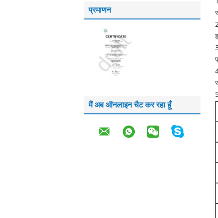
1
प्रमाणन
2
इ
3
प
4
स
5
मैं अब ऑनलाइन चैट कर रहा हूँ