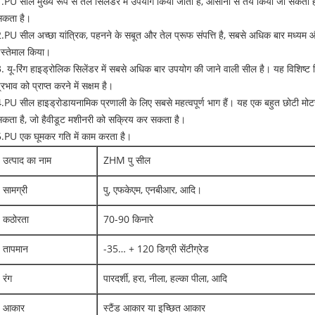
.PU सील मुख्य रूप से तेल सिलेंडर में उपयोग किया जाता है, आसानी से तय किया जा सकता ह
सकता है।
.PU सील अच्छा यांत्रिक, पहनने के सबूत और तेल प्रूफ संपत्ति है, सबसे अधिक बार मध्यम औ
स्तेमाल किया।
. यू-रिंग हाइड्रोलिक सिलेंडर में सबसे अधिक बार उपयोग की जाने वाली सील है। यह विशिष्ट ल
्रभाव को प्राप्त करने में सक्षम है।
.PU सील हाइड्रोडायनामिक प्रणाली के लिए सबसे महत्वपूर्ण भाग हैं। यह एक बहुत छोटी 
कता है, जो हैवीडूट मशीनरी को सक्रिय कर सकता है।
.PU एक घूमकर गति में काम करता है।
उत्पाद का नाम
ZHM पु सील
सामग्री
पु, एफकेएम, एनबीआर, आदि।
कठोरता
70-90 किनारे
तापमान
-35… + 120 डिग्री सेंटीग्रेड
रंग
पारदर्शी, हरा, नीला, हल्का पीला, आदि
आकार
स्टैंड आकार या इच्छित आकार