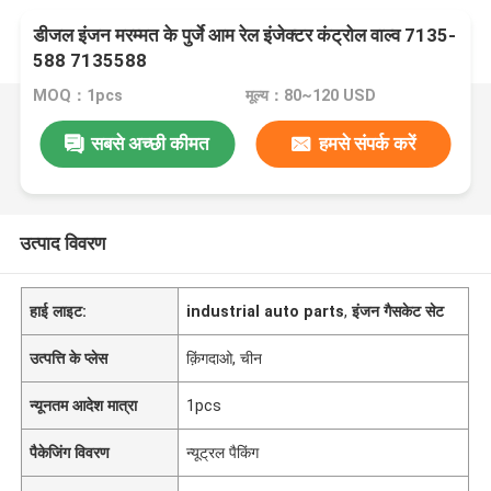
डीजल इंजन मरम्मत के पुर्जे आम रेल इंजेक्टर कंट्रोल वाल्व 7135-
588 7135588
MOQ：1pcs
मूल्य：80~120 USD
सबसे अच्छी कीमत
हमसे संपर्क करें
उत्पाद विवरण
हाई लाइट:
industrial auto parts
,
इंजन गैसकेट सेट
उत्पत्ति के प्लेस
क़िंगदाओ, चीन
न्यूनतम आदेश मात्रा
1pcs
पैकेजिंग विवरण
न्यूट्रल पैकिंग