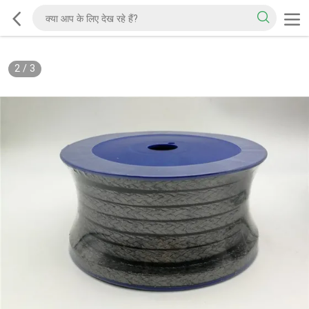
2
/
3