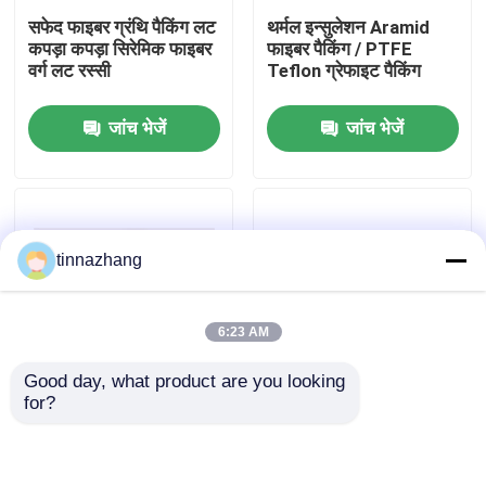
सफेद फाइबर ग्रंथि पैकिंग लट
थर्मल इन्सुलेशन Aramid
कपड़ा कपड़ा सिरेमिक फाइबर
फाइबर पैकिंग / PTFE
कारखाना भ्रमण
वर्ग लट रस्सी
Teflon ग्रेफाइट पैकिंग
जांच भेजें
जांच भेजें
गुणवत्ता नियंत्रण
संपर्क करें
tinnazhang
एक उद्धरण का अनुरोध करें
6:23 AM
रबर तेल सील
Good day, what product are you looking 
for?
मोटर वाहन तेल जवानों
शुद्ध PTFE फाइबर ग्रंथि
पम्प फाइबर ग्रंथि पैकिंग
पैकिंग थर्मल इन्सुलेशन
सिंथेटिक फाइबर ग्रंथि
संपीड़न प्रतिरोध
PTFE गर्मी इन्सुलेशन के
साथ पैकिंग
ट्रक तेल जवानों