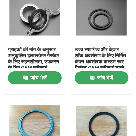
ग्राहकों की मांग के अनुसार
उच्च स्थायित्व और बेहतर
अनुकूलित इलास्टोमर गैस्केट
शॉक अवशोषण के लिए निर्मित
के लिए सहनशीलता, उपकरण
कंपन अवशोषक कस्टम रबर
के लिए OEM स्वीकार्य
गैस्केट OEM स्वीकार्य नमूने
इंजीनियर्ड कस्टम सीलिंग
जांच भेजें
जांच भेजें
उत्पाद
घर
उत्पादों
हमारे बारे में