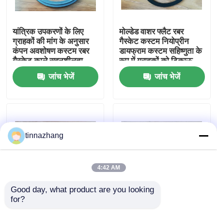
कारखाना भ्रमण
यांत्रिक उपकरणों के लिए
मोल्डेड वाशर फ्लैट रबर
ग्राहकों की मांग के अनुसार
गैस्केट कस्टम नियोप्रीन
कंपन अवशोषण कस्टम रबर
डायफ्राम कस्टम सहिष्णुता के
गुणवत्ता नियंत्रण
गैस्केट काले सहनशीलता
रूप में ग्राहकों को टिकाऊ
सीलिंग समाधान
सील समाधान की मांग
जांच भेजें
जांच भेजें
संपर्क करें
एक उद्धरण का अनुरोध करें
tinnazhang
रबर तेल सील
4:42 AM
मोटर वाहन तेल जवानों
Good day, what product are you looking 
for?
कंपन शमन अनुकूलित
ग्राहकों की मांग के अनुसार
पॉलिमर वाशर मोल्ड वाशर
सहिष्णुता OEM स्वीकार्य
ट्रक तेल जवानों