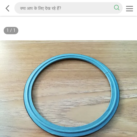
1
/
1