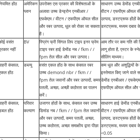
नियमित होंठ
अमेरिकन
उपरोक्त एस प्रकार की विशेषताओं के
साधारण उच्च डेमोंड एनब
प्लान
अलावा उच्च डेन्ड्रोन एनबीआर /
वीटन / एफपीएम ऑयल स
एफकेएम / वीटन / एफपीएम ऑयल सील
उत्पाद, डस्टप्रूफ होंठों 
और रबर उत्पाद, धूल को रोका जा सकता
डस्टप्रूफ, मध्यम दबाव के
है।
कोई वसंत
BV
स्प्रिंग फ्री सिंगल लिप टाइप इनर फ्रेम
आम तौर पर कम गति की स्
प्रकार नहीं
टाइप रबर हाई डेमोंड नब / fkm / /
लागू होता है, एस्टर के स्न
fpm तेल सील और रबर उत्पाद।
सीलिंग माध्यम।
बाहरी कंकाल,
डब्ल्यू
वसंत एकल होंठ के साथ कंकाल रबर
कम धूल और अशुद्धियों के म
एकल होंठ
उच्च demond nbr / fkm / /
इस्तेमाल किए जाने वाले 
fpm तेल जवानों और रबर उत्पादों, कमर
डेमोंड एनबीआर / एफकेएम
पतली, अच्छा, अच्छी कठोरता का पालन
एफपीएम ऑयल सील और र
करें।
बाहरी कंकाल,
परिवार
उजागर होठों के साथ, कंकाल रबर उच्च
साधारण हाई डेमोंड एनबी
डबल होंठ
कल्याण
डिमांड नब / fkm / / fpm तेल जवानों
वीटन / एफपीएम ऑयल सी
और रबर उत्पादों, कमर पतली, अच्छा,
उत्पाद, डस्टप्रूफ होंठों 
उच्च कठोरता, अच्छा समाक्षीय द्वारा पीछा
डस्टप्रूफ, मध्यम दबाव के
किया।
<0.05