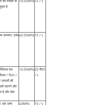
ि की स्थिति के
<0.05MPa
15 / s
ुक्त है
्च तापमान, उच्च
≤0.05MPa
15 / s
ं
, रेडियल बल
<0.05MPa
20 मीटर
एनबीआर / fkm /
/ s
त्पादों की
जिससे पहनने और
ता है और सेवा
ट अंत उच्च
≤3MPa
15 / s