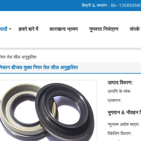
बिक्री & समर्थन :
86--13589394
पादों
हमारे बारे में
कारखाना भ्रमण
गुणवत्ता नियंत्रण
संपर्क 
गियर तेल सील अनुकूलित
निसान डीजल मुख्य गियर तेल सील अनुकूलित
उत्पाद विवरण:
उत्पत्ति के प्लेस:
प्रमाणन:
भुगतान & नौवहन न
न्यूनतम आदेश मात्रा:
पैकेजिंग विवरण: