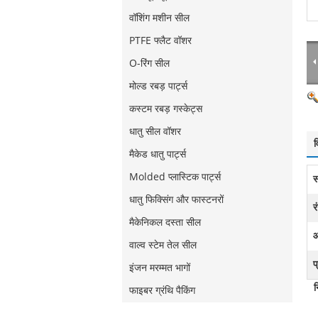
वॉशिंग मशीन सील
PTFE फ्लैट वॉशर
O-रिंग सील
मोल्ड रबड़ पार्ट्स
कस्टम रबड़ गस्केट्स
धातु सील वॉशर
व
मैकेड धातु पार्ट्स
Molded प्लास्टिक पार्ट्स
स
धातु फिक्सिंग और फास्टनरों
र
मैकेनिकल दस्ता सील
आ
वाल्व स्टेम तेल सील
प
इंजन मरम्मत भागों
न
फाइबर ग्रंथि पैकिंग