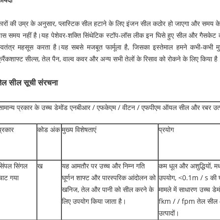
फायदा
ारों की उम्र के अनुसार, प्लास्टिक सील हटाने के लिए इंजन सील कठोर हो जाएगा और समय 
ास समय नहीं है।यह पेशेवर-शक्ति सिंथेटिक स्टॉप-लॉस लीक इन घिसे हुए सील और गैसकेट को
्वतंत्र महसूस करता है।यह सबसे मजबूत फार्मूला है, जिसका इस्तेमाल हमने कभी-कभी म
्रैंकशाफ्ट सील्स, तेल पैन, वाल्व कवर और अन्य सभी तेलों के रिसाव को रोकने के लिए किया है
तेल सील सूची संरचना
सामान्य प्रकार के उच्च डेमोंड एनबीआर / एफकेएम / वीटन / एफपीएम ऑयल सील और रबर उत्
प्रकार
कोड अंक
मुख्य विशेषताएं
प्रयोग
सिंपल सिंगल
ख
यह आमतौर पर उच्च और निम्न गति
कम धूल और अशुद्धियों, म
चाट गया
घूर्णन शाफ्ट और पारस्परिक आंदोलन को
उपयोग, <0.1m / s की घ
खनिज, तेल और पानी को सील करने के
मामले में साधारण उच्च डेम
लिए उपयोग किया जाता है।
fkm / / fpm तेल सील
उत्पादों।