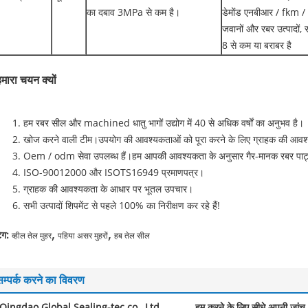
का दबाव 3MPa से कम है।
डेमोंड एनबीआर / fkm /
जवानों और रबर उत्पादों, स
8 से कम या बराबर है
मारा चयन क्यों
हम रबर सील और machined धातु भागों उद्योग में 40 से अधिक वर्षों का अनुभव है।
खोज करने वाली टीम।उपयोग की आवश्यकताओं को पूरा करने के लिए ग्राहक की आवश्
Oem / odm सेवा उपलब्ध हैं।हम आपकी आवश्यकता के अनुसार गैर-मानक रबर पार्ट्
ISO-90012000 और ISOTS16949 प्रमाणपत्र।
ग्राहक की आवश्यकता के आधार पर भूतल उपचार।
सभी उत्पादों शिपमेंट से पहले 100% का निरीक्षण कर रहे हैं!
,
,
ैग:
व्हील तेल मुहर
पहिया असर मुहरों
हब तेल सील
सम्पर्क करने का विवरण
Qingdao Global Sealing-tec co., Ltd
हम करने के लिए सीधे अपनी जांच भ