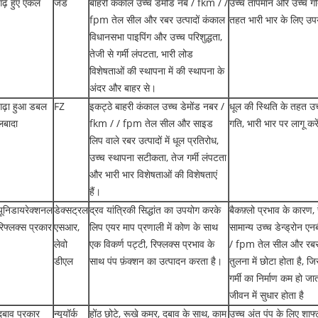
गढ़े हुए एकल
जेड
बाहरी कंकाल उच्च डेमोंड नब / fkm / /
उच्च तापमान और उच्च गत
fpm तेल सील और रबर उत्पादों कंकाल
तहत भारी भार के लिए उपय
विधानसभा पाइपिंग और उच्च परिशुद्धता,
तेजी से गर्मी लंपटता, भारी लोड
विशेषताओं की स्थापना में की स्थापना के
अंदर और बाहर से।
गढ़ा हुआ डबल
FZ
इकट्ठे बाहरी कंकाल उच्च डेमोंड नबर /
धूल की स्थिति के तहत उच
लबादा
fkm / / fpm तेल सील और साइड
गति, भारी भार पर लागू करे
लिप वाले रबर उत्पादों में धूल प्रतिरोध,
उच्च स्थापना सटीकता, तेज गर्मी लंपटता
और भारी भार विशेषताओं की विशेषताएं
हैं।
यूनिडायरेक्शनल
डेक्सट्रल
द्रव यांत्रिकी सिद्धांत का उपयोग करके
बैकफ़्लो प्रभाव के कारण
रिफ्लक्स प्रकार
एसआर,
लिप एयर माप प्रणाली में कोण के साथ
सामान्य उच्च डेन्ड्रोन 
लेवो
एक विकर्ण पट्टी, रिफ्लक्स प्रभाव के
/ fpm तेल सील और रबर उ
डीएल
साथ पंप फ़ंक्शन का उत्पादन करता है।
तुलना में छोटा होता है, 
गर्मी का निर्माण कम हो जा
जीवन में सुधार होता है
दबाव प्रकार
न्यूयॉर्क
होंठ छोटे, रूखे कमर, दबाव के साथ, काम
उच्च अंत पंप के लिए शाफ्