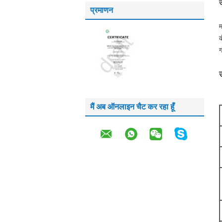
उ
प्रमाणन
म
क
ग
उ
मैं अब ऑनलाइन चैट कर रहा हूँ