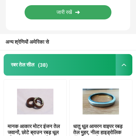
मोल्ड रबड़ पार्ट्स
कस्टम रबड़ गस्केट्स
अन्य श्रेणियों अमेरिका से
धातु सील वॉशर
रबर तेल सील
(38)
मैकेड धातु पार्ट्स
Molded प्लास्टिक पार्ट्स
धातु फिक्सिंग और फास्टनरों
मानक आकार मोटर इंजन तेल
धातु धूल आयरन वाइपर रबड़
मैकेनिकल दस्ता सील
जवानों, छोटे ब्राउन रबड़ धूल
तेल मुहर, नीला हाइड्रोलिक