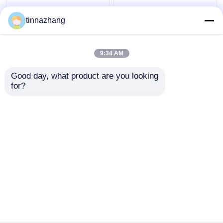
आंसू प्रतिरोध हाइड्रोलिक होंठ
हाई स्ट्रेंथ ब्लू पु तेल सील
tinnazhang
सील, लोहे के साथ टिकाऊ
हाइड्रोलिक यू कप पिस्टन सील
Polyurethane तेल सील
सॉल्वेंट प्रतिरोध
9:34 AM
सबसे अच्छी कीमत
सबसे अच्छी कीमत
Good day, what product are you looking 
for?
हमसे संपर्क करें
हमसे संपर्क करें
और देखो
होम
हमारे बारे में
हमसे संपर्क करें
Desktop Site
साइटमैप
Privacy Policy