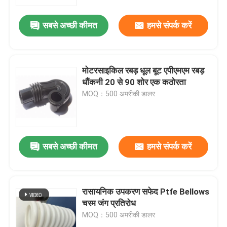
सबसे अच्छी कीमत
हमसे संपर्क करें
कारखाना भ्रमण
गुणवत्ता नियंत्रण
मोटरसाइकिल रबड़ धूल बूट एपीएमएम रबड़
धौंकनी 20 से 90 शोर एक कठोरता
संपर्क करें
MOQ：500 अमरीकी डालर
एक उद्धरण का अनुरोध करें
सबसे अच्छी कीमत
हमसे संपर्क करें
रबर तेल सील
मोटर वाहन तेल जवानों
रासायनिक उपकरण सफेद Ptfe Bellows
चरम जंग प्रतिरोध
MOQ：500 अमरीकी डालर
ट्रक तेल जवानों