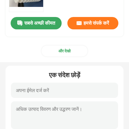
ट्रेलर तेल जवानों
सबसे अच्छी कीमत
हमसे संपर्क करें
पु तेल सील
और देखो
तेल होंठ सील
रबर धूल बूट
एक संदेश छोड़ें
वॉशिंग मशीन सील
PTFE फ्लैट वॉशर
O-रिंग सील