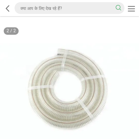
2
/
2