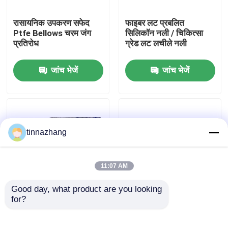
रासायनिक उपकरण सफेद
फाइबर लट प्रबलित
कारखाना भ्रमण
Ptfe Bellows चरम जंग
सिलिकॉन नली / चिकित्सा
प्रतिरोध
ग्रेड लट लचीले नली
गुणवत्ता नियंत्रण
जांच भेजें
जांच भेजें
संपर्क करें
एक उद्धरण का अनुरोध करें
tinnazhang
रबर तेल सील
11:07 AM
Good day, what product are you looking 
मोटर वाहन तेल जवानों
for?
उच्च दबाव पीवीसी फाइबर
ऑटो सिलिकॉन रबर धूल बूट
नली / पीवीसी लट में नली
सामने ड्राइव धुरा बूट
पीवीसी लचीला पानी की नली
अनुकूलित आकार
ट्रक तेल जवानों