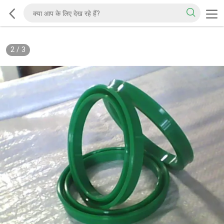
2
/
3