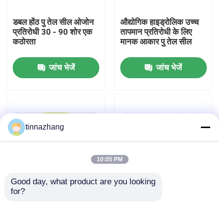
डबल होंठ पु तेल सील ओजोन
औद्योगिक हाइड्रोलिक उच्च
कारखाना भ्रमण
प्रतिरोधी 30 - 90 शोर एक
तापमान प्रतिरोधी के लिए
कठोरता
मानक आकार पु तेल सील
गुणवत्ता नियंत्रण
जांच भेजें
जांच भेजें
संपर्क करें
एक उद्धरण का अनुरोध करें
tinnazhang
रबर तेल सील
10:05 PM
Good day, what product are you looking 
मोटर वाहन तेल जवानों
for?
YX प्रकार धूल प्रतिरोधी पु
पु सामग्री हाइड्रोलिक
तेल सील अनुकूलित रंग
सिलेंडर तेल सील जम्मू प्रकार
आईएसओ अनुमोदन
धूल सबूत वोल्टेज प्रतिरोधी
ट्रक तेल जवानों