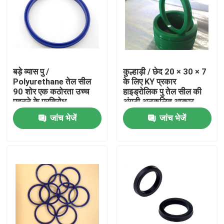
बड़े व्यास पु /
कुल्हाड़ी / छेद 20 × 30 × 7
Polyurethane तेल सील
के लिए KY प्रकार
90 शोर एक कठोरता उच्च
हाइड्रोलिक पु तेल सील की
पहनने के प्रतिरोध
अंगूठी अनुकूलित आकार
जांच भेजें
जांच भेजें
घर
उत्पादों
हमारे बारे में